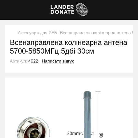
Аксесуари для РЕБ
Всенаправлена колінеарна антена 57
Всенаправлена колінеарна антена
5700-5850МГц 5дбі 30см
Артикул:
4022
Написати відгук