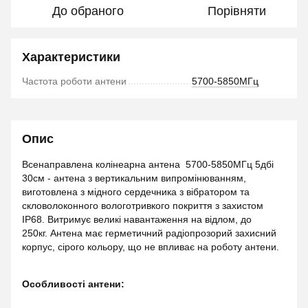
До обраного
Порівняти
Характеристики
Частота роботи антени
5700-5850МГц
Опис
Всенаправлена колінеарна антена 5700-5850МГц 5дбі
30см - антена з вертикальним випромінюванням,
виготовлена з мідного сердечника з вібратором та
скловолоконного вологотривкого покриття з захистом
IP68. Витримує великі навантаження на відлом, до
250кг. Антена має герметичний радіопрозорий захисний
корпус, сірого кольору, що не впливає на роботу антени.
Особливості антени: