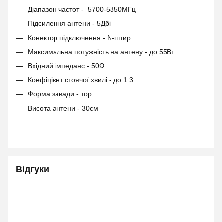
Діапазон частот - 5700-5850МГц
Підсилення антени - 5Дбі
Конектор підключення - N-штир
Максимальна потужність на антену - до 55Вт
Вхідний імпеданс - 50Ω
Коефіцієнт стоячої хвилі - до 1.3
Форма завади - тор
Висота антени - 30см
Відгуки