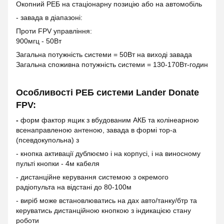
Окопний РЕБ на стаціонарну позицію або на автомобіль
- завада в діапазоні:
Проти FPV управління:
900мгц - 50Вт
Загальна потужність системи = 50Вт на виході завада
Загальна споживна потужність системи = 130-170Вт-годин
Особливості РЕБ системи Lander Donate
FPV:
-
форм фактор ящик з вбудованим АКБ та колінеарною
всенаправленою антеною, завада в формі тор-а
(псевдокупольна) з
- кнопка активації дублюємо і на корпусі, і на виносному
пульті кнопки - 4м кабеля
- дистанційне керування системою з окремого
радіопульта на відстані до 80-100м
- виріб може встановлюватись на дах авто/танку/бтр та
керуватись дистанційною кнопкою з індикацією стану
роботи