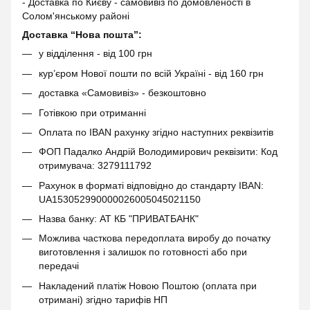
- Доставка по Києву - самовивіз по домовленості в
Солом'янському районі
Доставка “Нова пошта”:
у відділення - від 100 грн
кур’єром Нової пошти по всій Україні - від 160 грн
доставка «Самовивіз» - безкоштовно
Готівкою при отриманні
Оплата по IBAN рахунку згідно наступних реквізитів
ФОП Падалко Андрій Володимирович реквізити: Код
отримувача: 3279111792
Рахунок в форматі відповідно до стандарту IBAN:
UA153052990000026005045021150
Назва банку: АТ КБ "ПРИВАТБАНК"
Можлива часткова передоплата виробу до початку
виготовлення і залишок по готовності або при
передачі
Накладений платіж Новою Поштою (оплата при
отримані) згідно тарифів НП