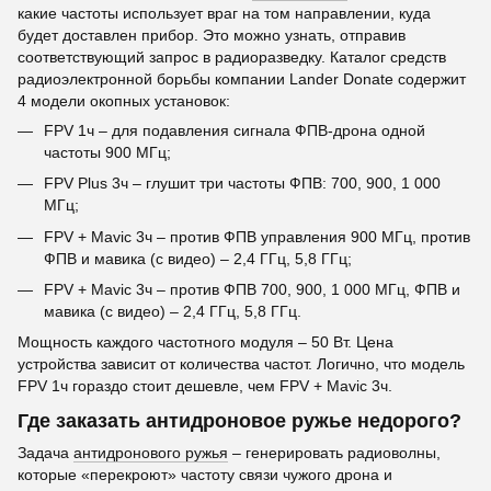
какие частоты использует враг на том направлении, куда
будет доставлен прибор. Это можно узнать, отправив
соответствующий запрос в радиоразведку. Каталог средств
радиоэлектронной борьбы компании Lander Donate содержит
4 модели окопных установок:
FPV 1ч – для подавления сигнала ФПВ-дрона одной
частоты 900 МГц;
FPV Plus 3ч – глушит три частоты ФПВ: 700, 900, 1 000
МГц;
FPV + Mavic 3ч – против ФПВ управления 900 МГц, против
ФПВ и мавика (с видео) – 2,4 ГГц, 5,8 ГГц;
FPV + Mavic 3ч – против ФПВ 700, 900, 1 000 МГц, ФПВ и
мавика (с видео) – 2,4 ГГц, 5,8 ГГц.
Мощность каждого частотного модуля – 50 Вт. Цена
устройства зависит от количества частот. Логично, что модель
FPV 1ч гораздо стоит дешевле, чем FPV + Mavic 3ч.
Где заказать антидроновое ружье недорого?
Задача
антидронового ружья
– генерировать радиоволны,
которые «перекроют» частоту связи чужого дрона и