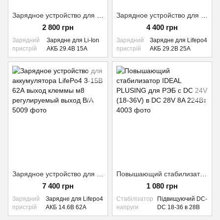
Зарядное устройство для аккумулятора Li-Ion 24В 15А (29,2В 15А) XT60
Зарядное устройство для аккумулятора LifePO4 24В 25А (29,2В 25А) XT60
2 800 грн
4 400 грн
Зарядний
Зарядне для Li-Ion
Зарядний
Зарядне для Lifepo4
пристрій
АКБ 29.4В 15А
пристрій
АКБ 29.2В 25А
Зарядное устройство для аккумулятора LifePo4 3-15В 62А выход клеммы м8 регулируемый выход В/А
Повышающий стабилизатор IDEAL PLUSING для РЭБ с DC 24V (18-36V) в DC 28V 8A 224Вт
7 400 грн
1 080 грн
Зарядний
Зарядне для Lifepo4
Стабілізатор
Підвищуючий DC-
пристрій
АКБ 14.6В 62А
напруги
DC 18-36 в 28В