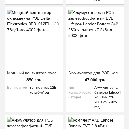
Мощный вентилятор охлаждения РЭБ Delta Electronics BFB1012EH 12В 76куб-м/ч
Аккумулятор для РЭБ железофосфатный EVE Lifepo4 Lander Battery 24В 280ач емкость 7.2кВт-ч
850 грн
47 000 грн
Вентилятор
Вентилятор 12В
Тип
Акумуляторна
76 куб-м/год
акумуляторної
батарея Lifepo4
батареї
24В ємність
280а-г/7.2кВт-
год