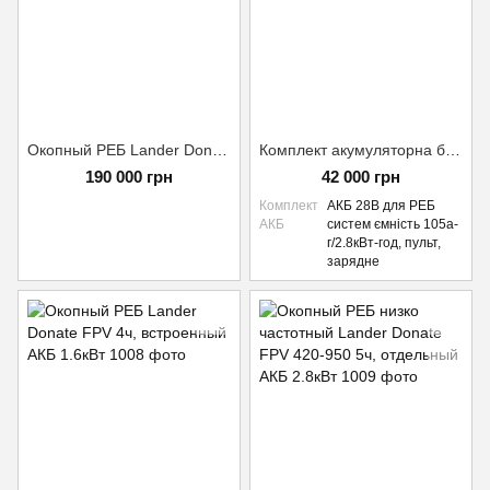
Окопный РЕБ Lander Donate FPV + Mavic 5ч, окремий АКБ 2.8кВт
Комплект акумуляторна батарея для РЕБ 28В Lander Donate Power 3kWt
190 000 грн
42 000 грн
Комплект
АКБ 28В для РЕБ
АКБ
систем ємність 105а-
г/2.8кВт-год, пульт,
зарядне