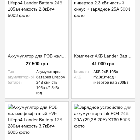
Аккумулятор для РЭБ железофосфатный EVE Lifepo4 Lander Battery 24В 105ач емкость 2.8кВт-ч
Комплект АКБ Lander Battery EVE 2.8 кВт + инвертор 2.3 кВт чистый синус + зарядное 25А
27 500 грн
41 000 грн
Тип
Акумуляторна
Комплект
АКБ 24В 105а-
акумуляторної
батарея Lifepo4
АКБ
г/2.8кВт-год +
батареї
24В ємність
інвертор на 2300Вт
105а-г/2.8кВт-
год