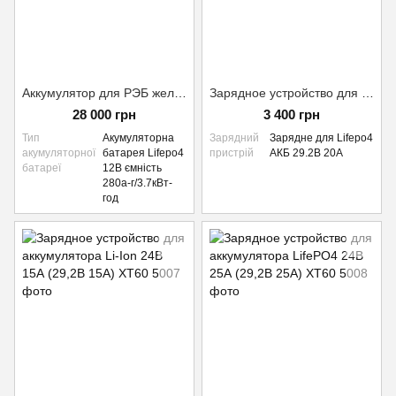
Аккумулятор для РЭБ железофосфатный EVE Lifepo4 Lander Battery 12В 280ач емкость 3.7кВт-ч
Зарядное устройство для аккумулятора LifePO4 24В 20А (29,2В 20А) XT60
28 000 грн
3 400 грн
Тип
Акумуляторна
Зарядний
Зарядне для Lifepo4
акумуляторної
батарея Lifepo4
пристрій
АКБ 29.2В 20А
батареї
12В ємність
280а-г/3.7кВт-
год