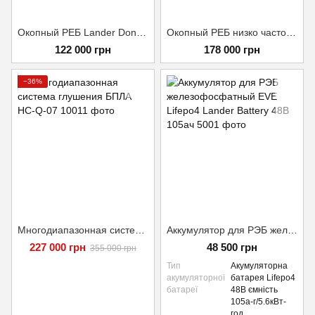
Окопный РЕБ Lander Donate FPV 4ч, встроенный АКБ 1.6кВт
Окопный РЕБ низко частотный Lander Donate FPV 420-950 5ч, отдельный АКБ 2.8кВт
122 000 грн
178 000 грн
−36%
Многодиапазонная система глушения БПЛА HC-Q-07
Аккумулятор для РЭБ железофосфатный EVE Lifepo4 Lander Battery 48В 105ач
227 000 грн
48 500 грн
355 000 грн
Тип
Акумуляторна
акумуляторної
батарея Lifepo4
батареї
48В ємність
105а-г/5.6кВт-
год