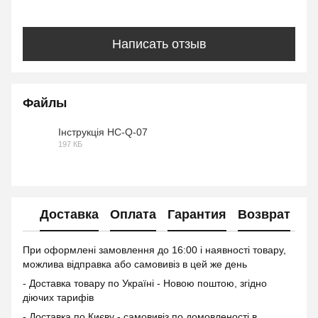
Написать отзыв
Файлы
Інструкція HC-Q-07
197 КБ
PDF
Доставка
Оплата
Гарантия
Возврат
Ко
При оформлені замовлення до 16:00 і наявності товару,
можлива відправка або самовивіз в цей же день
- Доставка товару по Україні - Новою поштою, згідно
діючих тарифів
- Доставка по Києву - самовивіз по домовленості в