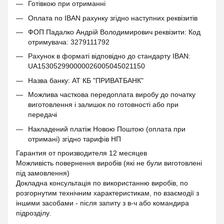
Готівкою при отриманні
Оплата по IBAN рахунку згідно наступних реквізитів
ФОП Падалко Андрій Володимирович реквізити: Код
отримувача: 3279111792
Рахунок в форматі відповідно до стандарту IBAN:
UA153052990000026005045021150
Назва банку: АТ КБ "ПРИВАТБАНК"
Можлива часткова передоплата виробу до початку
виготовлення і залишок по готовності або при
передачі
Накладений платіж Новою Поштою (оплата при
отримані) згідно тарифів НП
Гарантия от производителя 12 месяцев
Можливість повернення виробів (які не були виготовлені
під замовлення)
Докладна консультація по використанню виробів, по
розгорнутим технічним характеристикам, по взаємодії з
іншими засобами - після запиту з в-ч або командира
підрозділу.