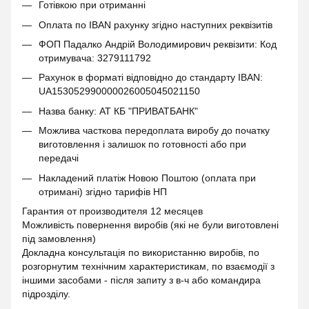
Готівкою при отриманні
Оплата по IBAN рахунку згідно наступних реквізитів
ФОП Падалко Андрій Володимирович реквізити: Код
отримувача: 3279111792
Рахунок в форматі відповідно до стандарту IBAN:
UA153052990000026005045021150
Назва банку: АТ КБ "ПРИВАТБАНК"
Можлива часткова передоплата виробу до початку
виготовлення і залишок по готовності або при
передачі
Накладений платіж Новою Поштою (оплата при
отримані) згідно тарифів НП
Гарантия от производителя 12 месяцев
Можливість повернення виробів (які не були виготовлені
під замовлення)
Докладна консультація по використанню виробів, по
розгорнутим технічним характеристикам, по взаємодії з
іншими засобами - після запиту з в-ч або командира
підрозділу.