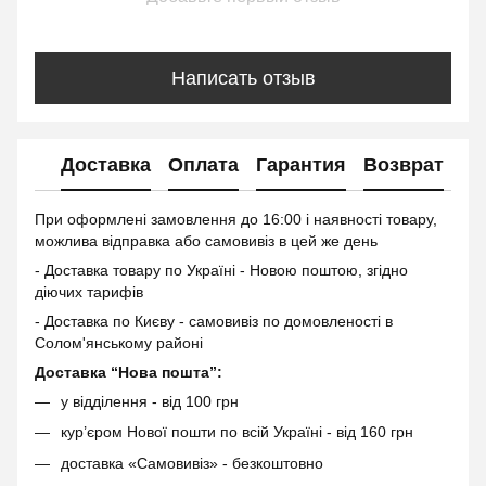
Написать отзыв
Доставка
Оплата
Гарантия
Возврат
Ко
При оформлені замовлення до 16:00 і наявності товару,
можлива відправка або самовивіз в цей же день
- Доставка товару по Україні - Новою поштою, згідно
діючих тарифів
- Доставка по Києву - самовивіз по домовленості в
Солом'янському районі
Доставка “Нова пошта”:
у відділення - від 100 грн
кур’єром Нової пошти по всій Україні - від 160 грн
доставка «Самовивіз» - безкоштовно